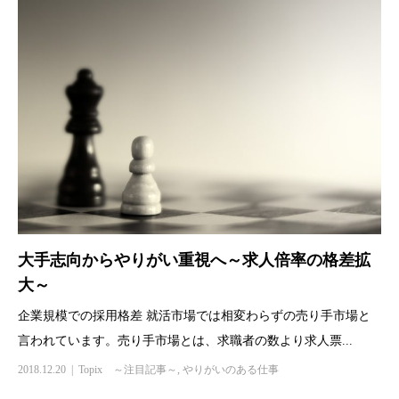
大手志向からやりがい重視へ～求人倍率の格差拡
大～
企業規模での採用格差 就活市場では相変わらずの売り手市場と
言われています。売り手市場とは、求職者の数より求人票...
2018.12.20
Topix ～注目記事～
,
やりがいのある仕事