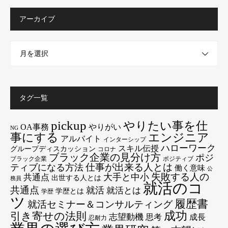
アーカイブ
月を選択
タグ一覧
pickup
やりたい事を仕
OA事務
やりがい
NG
エンジニア
事にする
アルバイト
インターシップ
ハローワーク
スキル伝授
グループディスカッション
コロナ
ブラック企業の見分け方
ポジ
ブラック企業
ポジティブ
仕事が出来る人とは
ティブになる方法
働く意味
公
失敗する人の
大手と中小
共通点
出世する人とは
務員
就活のコ
共通点
就活
就活とは
学歴とは
学歴
ツ
履歴書
就活セミナー＆コンサルティング
成功
引き寄せの法則
志望動機
思考
成長
忍耐力