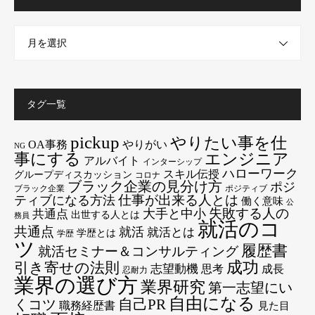
月を選択
タグ一覧
pickup
やりたい事を仕
OA事務
やりがい
NG
エンジニア
事にする
アルバイト
インターシップ
ハローワーク
スキル伝授
グループディスカッション
コロナ
ブラック企業の見分け方
ポジ
ブラック企業
ポジティブ
仕事が出来る人とは
ティブになる方法
働く意味
公
失敗する人の
大手と中小
共通点
出世する人とは
務員
就活のコ
共通点
就活
就活とは
学歴とは
学歴
ツ
履歴書
就活セミナー＆コンサルティング
成功
引き寄せの法則
志望動機
思考
成長
忍耐力
業界の選び方
業界研究
第一志望にい
自由になる
くコツ
自己PR
職務経歴書
見た目