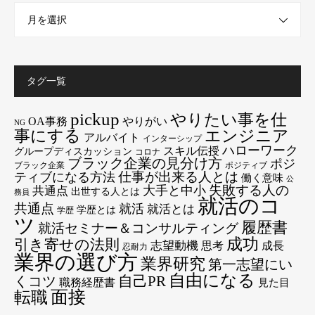
月を選択
タグ一覧
pickup
やりたい事を仕
OA事務
やりがい
NG
エンジニア
事にする
アルバイト
インターシップ
ハローワーク
スキル伝授
グループディスカッション
コロナ
ブラック企業の見分け方
ポジ
ブラック企業
ポジティブ
仕事が出来る人とは
ティブになる方法
働く意味
公
失敗する人の
大手と中小
共通点
出世する人とは
務員
就活のコ
共通点
就活
就活とは
学歴とは
学歴
ツ
履歴書
就活セミナー＆コンサルティング
成功
引き寄せの法則
志望動機
思考
成長
忍耐力
業界の選び方
業界研究
第一志望にい
自由になる
くコツ
自己PR
職務経歴書
見た目
転職
面接