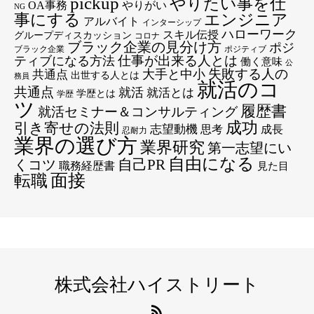
pickup
やりたい事を仕
OA事務
やりがい
NG
エンジニア
事にする
アルバイト
インターシップ
ハローワーク
スキル伝授
グループディスカッション
コロナ
ブラック企業の見分け方
ポジ
ブラック企業
ポジティブ
仕事が出来る人とは
ティブになる方法
働く意味
公
失敗する人の
大手と中小
共通点
出世する人とは
務員
就活のコ
共通点
就活
就活とは
学歴とは
学歴
ツ
履歴書
就活セミナー＆コンサルティング
成功
引き寄せの法則
志望動機
思考
成長
忍耐力
業界の選び方
業界研究
第一志望にい
自由になる
くコツ
自己PR
職務経歴書
見た目
転職
面接
株式会社ハイストリート