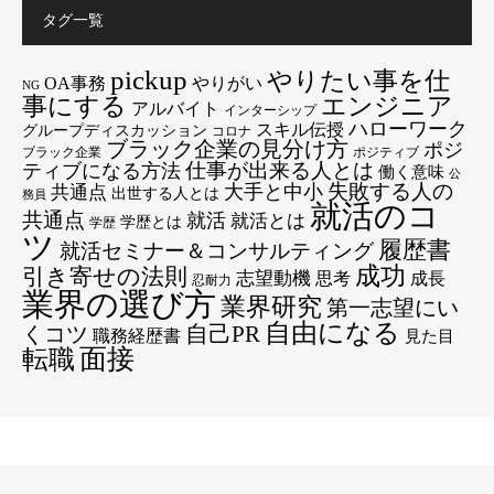
タグ一覧
pickup
やりたい事を仕
OA事務
やりがい
NG
エンジニア
事にする
アルバイト
インターシップ
ハローワーク
スキル伝授
グループディスカッション
コロナ
ブラック企業の見分け方
ポジ
ブラック企業
ポジティブ
仕事が出来る人とは
ティブになる方法
働く意味
公
失敗する人の
大手と中小
共通点
出世する人とは
務員
就活のコ
共通点
就活
就活とは
学歴とは
学歴
ツ
履歴書
就活セミナー＆コンサルティング
成功
引き寄せの法則
志望動機
思考
成長
忍耐力
業界の選び方
業界研究
第一志望にい
自由になる
くコツ
自己PR
職務経歴書
見た目
転職
面接