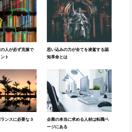
症の人が必ず克服で
思い込みの力が全てを凌駕する認
イント
知革命とは
バランスに必要な３
企業の本当に求める人材は転職ペ
ージにある