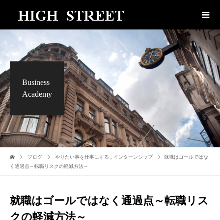
Business
Academy
ブログ
やりたい事を仕事にする
,
インターンシップ
就職はゴールではな
く通過点～転職リスクの軽減方法～
就職はゴールではなく通過点～転職リス
クの軽減方法～