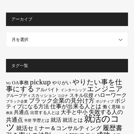
アーカイブ
月を選択
タグ一覧
pickup
やりたい事を仕
OA事務
やりがい
NG
エンジニア
事にする
アルバイト
インターシップ
ハローワーク
スキル伝授
グループディスカッション
コロナ
ブラック企業の見分け方
ポジ
ブラック企業
ポジティブ
仕事が出来る人とは
ティブになる方法
働く意味
公
失敗する人の
大手と中小
共通点
出世する人とは
務員
就活のコ
共通点
就活
就活とは
学歴とは
学歴
ツ
履歴書
就活セミナー＆コンサルティング