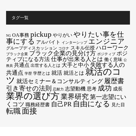
タグ一覧
pickup
やりたい事を仕
OA事務
やりがい
NG
エンジニア
事にする
アルバイト
インターシップ
ハローワーク
スキル伝授
グループディスカッション
コロナ
ブラック企業の見分け方
ポジ
ブラック企業
ポジティブ
仕事が出来る人とは
ティブになる方法
働く意味
公
失敗する人の
大手と中小
共通点
出世する人とは
務員
就活のコ
共通点
就活
就活とは
学歴とは
学歴
ツ
履歴書
就活セミナー＆コンサルティング
成功
引き寄せの法則
志望動機
思考
成長
忍耐力
業界の選び方
業界研究
第一志望にい
自由になる
くコツ
自己PR
職務経歴書
見た目
転職
面接