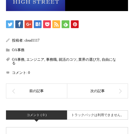
投稿者:
cloud1117
OA事務
OA事務
,
エンジニア
,
事務職
,
就活のコツ
,
業界の選び方
,
自由にな
る
コメント:
0
コメント ( 0 )
トラックバックは利用できません。